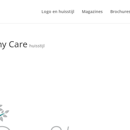
Logo en huisstijl
Magazines
Brochure
ny Care
huisstijl