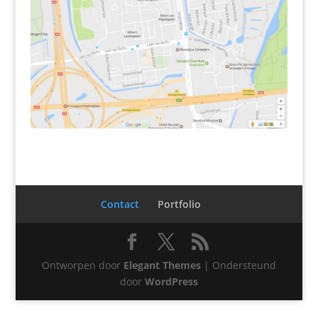
Contact
Portfolio
Ontworpen door
Elegant Themes
| Ondersteund
door
WordPress